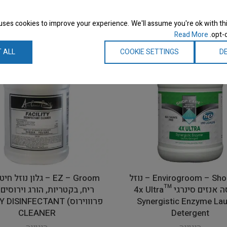
uses cookies to improve your experience. We'll assume you're ok with thi
Read More
opt-o
 ALL
COOKIE SETTINGS
DE
Envirogroom – Shop Care – נוזל
EZ – Groom – גלון נוזל 
לכביסה אנזים סינרגי 4x Ultra™
ריח, בקטריות, הורג וירוסים 
Synergistic Enzyme La
פרוווירוס) DISINFECTANT
CLEANER
Detergent