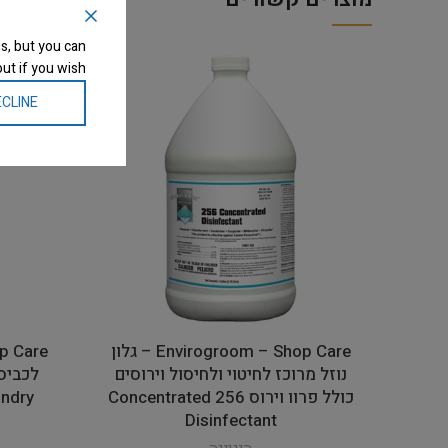
s, but you can
ut if you wish.
CLINE
Envirogroom – Shop Care – גלון
נוזל מרוכז לחיטוי ולחיסול וירוסים
כולל פרוו וירוס 256 Concentrated
undry
Disinfectant