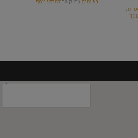
רשומים
צרו קשר
למידע נוסף
רש
פרות
וסף