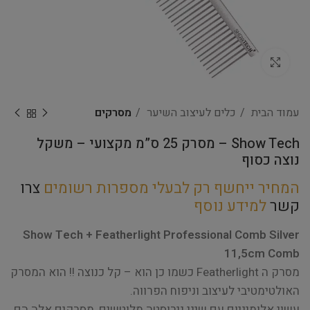
Click to enlarge
עמוד הבית
כלים לעיצוב השיער
מסרקים
Show Tech – מסרק 25 ס”מ מקצועי – משקל
נוצה כסוף
המחיר ייחשף רק לבעלי מספרות רשומים
צרו
קשר
למידע נוסף
Show Tech + Featherlight Professional Comb Silver
11,5cm Comb
מסרק ה Featherlight כשמו כן הוא – קל כנוצה !! הוא המסרק
האולטימטיבי לעיצוב וניפוח הפרווה.
עשוי אלומיניום עם שיני נירוסטה מלוטשים, מסרקים אלה הם