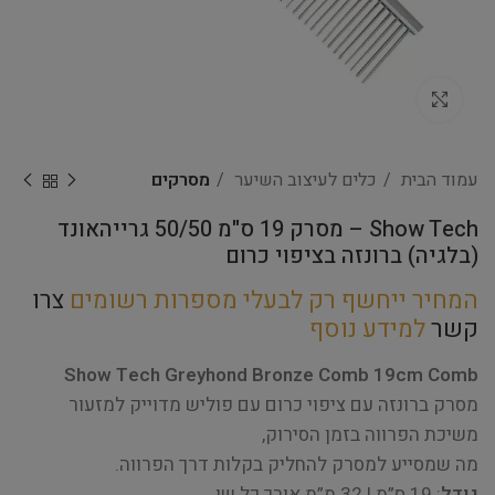
Click to enlarge
עמוד הבית
כלים לעיצוב השיער
מסרקים
Show Tech – מסרק 19 ס"מ 50/50 גרייהאונד
(בלגיה) ברונזה בציפוי כרום
המחיר ייחשף רק לבעלי מספרות רשומים
צרו
קשר
למידע נוסף
Show Tech Greyhond Bronze Comb 19cm Comb
מסרק ברונזה עם ציפוי כרום עם פוליש מדוייק למזעור
משיכת הפרווה בזמן הסירוק,
מה שמסייע למסרק להחליק בקלות דרך הפרווה.
גודל
: 19 ס”מ | 32 מ”מ אורך כל שן