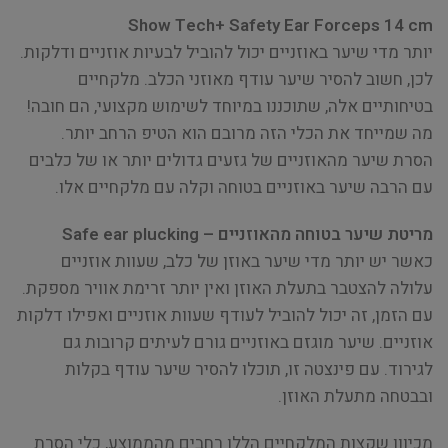
Show Tech+ Safety Ear Forceps 14 cm
יותר מדי שיער באוזניים יכול להוביל לבעיות אוזניים ודלקות.
לכן, חשוב להסיר שיער עודף מאוזני הכלב. מלקחיים
בטיחותיים אלה, שתוכננו במיוחד לשימוש מקצועי, הם חובה!
מה שמייחד את הכלי הזה מרובם הוא הטיפ הרחב יותר.
הסרת שיער מהאוזניים של גזעים גדולים יותר או של כלבים
עם הרבה שיער באוזניים בטוחה וקלה עם מלקחיים אלו.
מריטת שיער בטוחה מהאוזניים – Safe ear plucking
כאשר יש יותר מדי שיער באוזן של כלב, שעוות אוזניים
עלולה להצטבר בתעלת האוזן ואין יותר זרימת אוויר מספקת.
עם הזמן, זה יכול להוביל לעודף שעוות אוזניים ואפילו דלקות
אוזניים. שיער מוגזם באוזניים גורם לעיתים קרובות גם
לגירוד. עם פינצטה זו, תוכלו להסיר שיער עודף בקלות
ובבטחה מתעלת האוזן.
מכיוון שקצות המלקחיים הללו רחבים מהממוצע, כלי הסרת