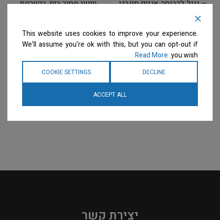
– נוזל לכביסה אנזים סינרגי
חיטוי מסיר ריח, בקטריות,
4x Ultra™ Synergistic
הורג וירוסים (כולל
Enzyme Laundry
פרוווירוס) FACILITY
This website uses cookies to improve your experience.
DISINFECTANT CLEANER
Detergent
We'll assume you're ok with this, but you can opt-out if
היגיינה
היגיינה
Read More
you wish.
המחיר ייחשף רק לבעלי
המחיר ייחשף רק לבעלי
מספרות רשומים
צרו קשר
מספרות רשומים
צרו קשר
COOKIE SETTINGS
DECLINE
למידע נוסף
למידע נוסף
ACCEPT ALL
יצירת קשר