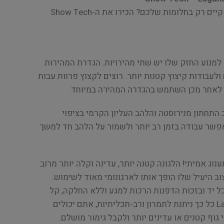
משוכנעים שטרימר רב תכליתי קיים רק בחלומות שלכם? הכירו את ה-Show Tech
 למנוע החזק שלו יש שתי מהירויות. הגדרת המהירות
לעבודות קיצוץ קטנות יותר. רוצים לקצוץ פרוות עבות
ר? לאחר מכן השתמש בהגדרה המהירה במיוחד.
תחתון מנירוסטה והלהב העליון הקרמי בציפוי
מאפשר עבודה בזמן רב יותר ולשמור על הלהב חד למשך
וג אמיתי! הלגונה קטנה יותר, עדינה וקלה יותר מרוב
ב היעיל שלו הופך אותו לארגונומי מאוד לשימוש.
 יד ובזכות הדפנות הרכות למגע וללא החלקה, קל
להחזיק אותו. מכיוון שה-Laguna כל כך ניתנת לתמרון ורב-תכליתיות, אתם יכולים
וף קטנים או עדינים יותר ולקבל גימור מושלם.