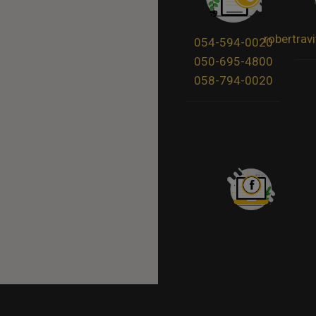
robertra
054-594-0020
050-695-4800
058-794-0020