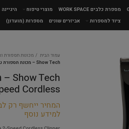
מספרת כלבים WORK SPACE
מוצרי טיפוח
היגיינה
ציוד למספרות
אביזרים שונים
מספרות (מועדון)
עמוד הבית
מכונות תספורת ואב
Show Tech – מכונת תספורת טרימר Laguna 2-Speed Cordless
Tech
peed Cordless
המחיר ייחשף רק לב
למידע נוסף
 2-Speed Cordless Clipper