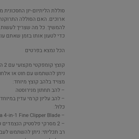
ארוכים. האם הסוללה התרוקנה?
כדי לטעון אותו בזמן שאתם עוב
הכל נמצא בפרטים
קוצץ קומפקטי מקצועי עם 2 הגדרות מהירויות (5500 ו-7000 סל"ד)
ניתן להשתמש עם חוט או אלחו
מצויד בלהב קוצץ מיוחד:
– להב תחתון מנירוסטה
– להב עליון קרמי עדין במיוחד
כלול:
– Show Tech Laguna 4-in-1 Fine Clipper Blade (אורכי חיתוך: מ-0.3 עד 2 מ"מ)
– 2 מסרקי פלסטיק הנצמדים עם 2 אורכים (3/6 מ"מ ו-9/12 מ"מ)
רב תכליתי: ניתן להשתמש לעבוד