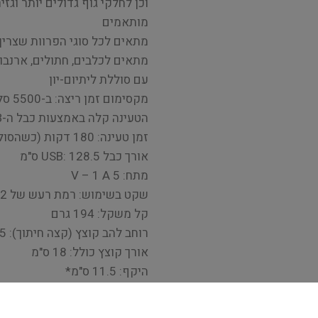
וכן לחלקי גוף גדולים יותר וגז
מותאמים
מתאים לכל סוגי הפרוות שצריך 
מתאים לכלבים, חתולים, ארנבו
עם סוללת ליתיום-יון
מקסימום זמן ריצה: ב-5500 סל"ד 4 שעות וב-7000 סל"ד 3 שעות בממוצע
הטעינה קלה באמצעות כבל ה-USB המצורף
זמן טעינה: 180 דקות (כשהסוללה ריקה לחלוטין)
אורך כבל USB: 128.5 ס"מ
מתח: 5 V – 1 A
שקט בשימוש: רמת רעש של 62 dB
קל משקל: 194 גרם
רוחב להב קוצץ (קצה חיתוך): 4.5 ס"מ
אורך קוצץ כולל: 18 ס"מ
היקף: 11.5 ס"מ*
* כל הנתונים הנמדדים הם משו