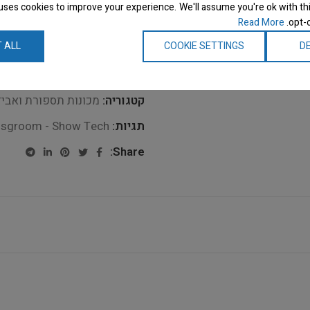
הוסף לרשימת המשאלות
uses cookies to improve your experience. We'll assume you're ok with thi
Read More
opt-o
atching this product now!
 ALL
COOKIE SETTINGS
DE
קטגוריה:
מכונות תספורת ואביזר
תגיות:
nsgroom - Show Tech
Share: