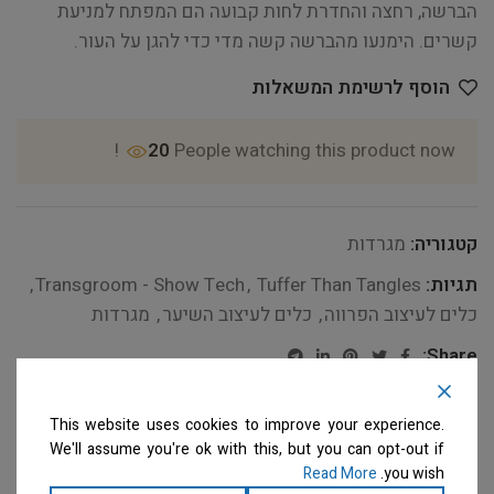
הברשה, רחצה והחדרת לחות קבועה הם המפתח למניעת
קשרים. הימנעו מהברשה קשה מדי כדי להגן על העור.
הוסף לרשימת המשאלות
20
People watching this product now!
קטגוריה:
מגרדות
תגיות:
Tuffer Than Tangles
,
Transgroom - Show Tech
,
כלים לעיצוב הפרווה
,
כלים לעיצוב השיער
,
מגרדות
Share:
This website uses cookies to improve your experience.
We'll assume you're ok with this, but you can opt-out if
תיאור
Read More
you wish.