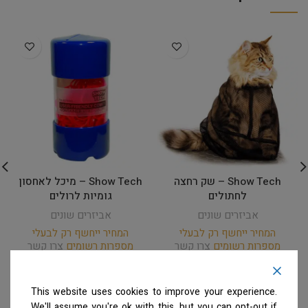
Show Tech – שק רחצה
Show Tech – מיכל לאחסון
לחתולים
גומיות לרולים
אביזרים שונים
אביזרים שונים
המחיר ייחשף רק לבעלי
המחיר ייחשף רק לבעלי
מספרות רשומים
צרו קשר
מספרות רשומים
צרו קשר
למידע נוסף
למידע נוסף
This website uses cookies to improve your experience.
We'll assume you're ok with this, but you can opt-out if