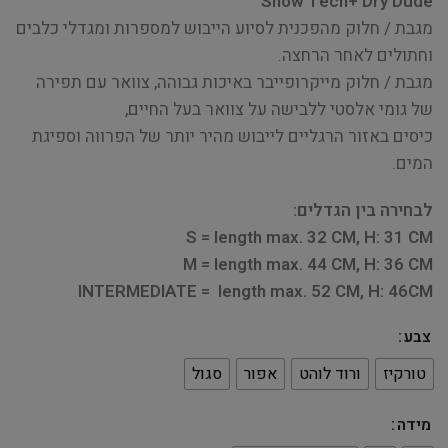
Show Tech+ Dry Dude
מגבת / חלוק מהפכנית לסיוע הייבוש למספרות ומגדלי כלבים
וחתולים לאחר הרחצה.
מגבת / חלוק מייקרופייבר באיכות גבוהה, צוואר עם תפירה
של גומי אלסטי ללבישה על צוואר בעל החיים,
כיסים באזור הרגליים לייבוש מהיר יותר של הפרווה וספיגת
המים.
לבחירה בין הגדלים:
S = length max. 32 CM, H: 31 CM
M = length max. 44 CM, H: 36 CM
INTERMEDIATE = length max. 52 CM, H: 46CM
צבע
טורקיז
ורוד לוהט
אפור
סגול
מידה