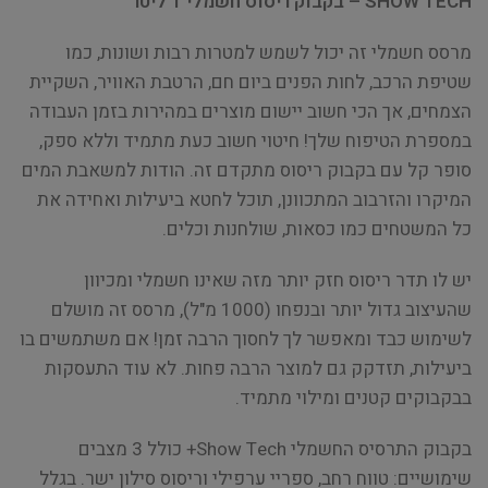
SHOW TECH – בקבוק ריסוס חשמלי 1 ליטר
מרסס חשמלי זה יכול לשמש למטרות רבות ושונות, כמו
שטיפת הרכב, לחות הפנים ביום חם, הרטבת האוויר, השקיית
הצמחים, אך הכי חשוב יישום מוצרים במהירות בזמן העבודה
במספרת הטיפוח שלך! חיטוי חשוב כעת מתמיד וללא ספק,
סופר קל עם בקבוק ריסוס מתקדם זה. הודות למשאבת המים
המיקרו והזרבוב המתכוונן, תוכל לחטא ביעילות ואחידה את
כל המשטחים כמו כסאות, שולחנות וכלים.
יש לו תדר ריסוס חזק יותר מזה שאינו חשמלי ומכיוון
שהעיצוב גדול יותר ובנפחו (1000 מ"ל), מרסס זה מושלם
לשימוש כבד ומאפשר לך לחסוך הרבה זמן! אם משתמשים בו
ביעילות, תזדקק גם למוצר הרבה פחות. לא עוד התעסקות
בבקבוקים קטנים ומילוי מתמיד.
בקבוק התרסיס החשמלי Show Tech+ כולל 3 מצבים
שימושיים: טווח רחב, ספריי ערפילי וריסוס סילון ישר. בגלל