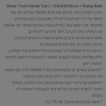
Show Tech Handy Tub L 124x59x90cm + Ramp Bath
הדרך הקלה ביותר לרחוץ את חיית המחמד שלכם. לא עוד
לזחול על הידיים והברכיים ליד האמבטיה בזמן הטיפוח,
מאפשר את רחצת בעל החיים בגובה נוח וארגונומי, מה שהופך
את החוויה כולה להרבה יותר מרגיעה לנו ולהם.
מסגרת מצינורות יציבים וחזקים מאוד הניתנים להרכבה
מהירה וקלה יחד עם הכלים המסופקים.
הדגם הגדול מושלם לכל הגזעים וכולל תחתית נגד החלקה,
דלת נשלפת, מקום לבקבוק שמפו ו 3 טבעות נירוסטה לחיבור
רצועת ריסון.
* לגזעים קטנים יש פלטפורמה בגודל 50X60 ס”מ עם משטח
נגד החלקה כדי להעלות / להרים את גובה הרחצה.
* מסופק עם צינור ניקוז גמיש ורמפה נגד החלקה, מומלץ
לעזור להוציא גזעים גדולים יותר לאמבטיה ומחוצה לה
בקלות.
* נושא מקסימום משקל של 75 ק”ג.