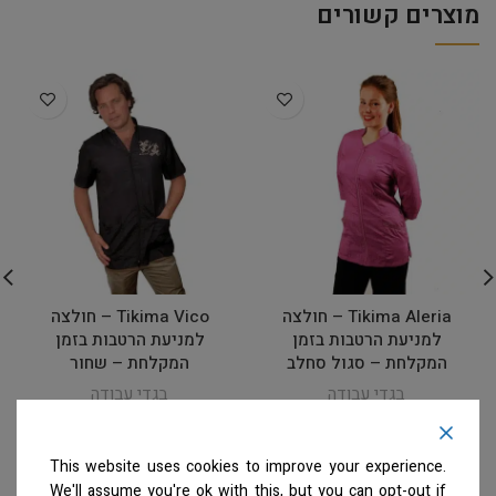
מוצרים קשורים
Tikima Aleria – חולצה
Tikima Vico – חולצה
למניעת הרטבות בזמן
למניעת הרטבות בזמן
המקלחת – סגול סחלב
המקלחת – שחור
בגדי עבודה
בגדי עבודה
המחיר ייחשף רק לבעלי
המחיר ייחשף רק לבעלי
מספרות רשומים
צרו קשר
מספרות רשומים
צרו קשר
למידע נוסף
למידע נוסף
This website uses cookies to improve your experience.
We'll assume you're ok with this, but you can opt-out if