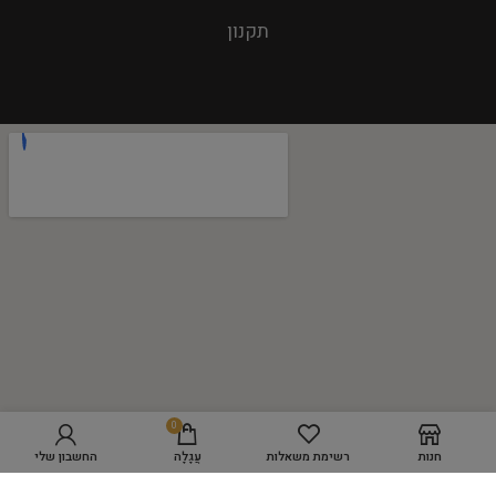
תקנון
0
הוספה לסל
חנות
רשימת משאלות
עֲגָלָה
החשבון שלי