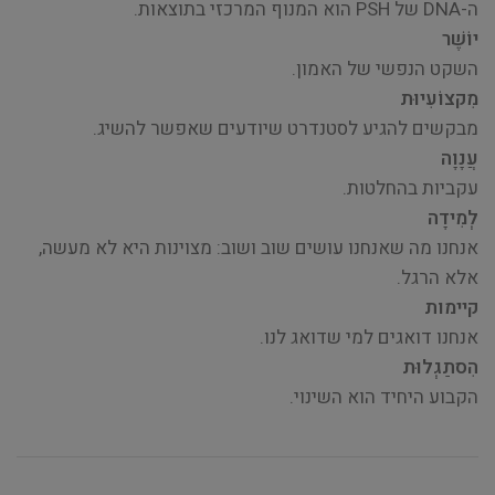
ה-DNA של PSH הוא המנוף המרכזי בתוצאות.
יוֹשֶׁר
השקט הנפשי של האמון.
מִקצוֹעִיוּת
מבקשים להגיע לסטנדרט שיודעים שאפשר להשיג.
עֲנָוָה
עקביות בהחלטות.
לְמִידָה
אנחנו מה שאנחנו עושים שוב ושוב: מצוינות היא לא מעשה,
אלא הרגל.
קיימות
אנחנו דואגים למי שדואג לנו.
הִסתַגְלוּת
הקבוע היחיד הוא השינוי.