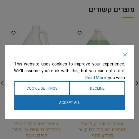
מוצרים קשורים
This website uses cookies to improve your experience.
We'll assume you're ok with this, but you can opt-out if
Read More
you wish.
COOKIE SETTINGS
DECLINE
Envirogroom – גלון שמפו
EarthBath – גלון שמפו
טיפול בעור – דילול 32:1
לפרוות בהירות ולבנות –
ACCEPT ALL
Skin Therapy
דילול 33:1
שמפו
שמפו
המחיר ייחשף רק לבעלי
המחיר ייחשף רק לבעלי
מספרות רשומים
צרו קשר
מספרות רשומים
צרו קשר
למידע נוסף
למידע נוסף