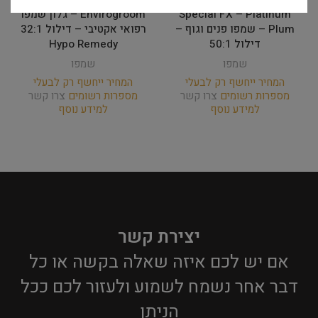
Special FX – Platinum
Envirogroom – גלון שמפו
Plum – שמפו פנים וגוף –
רפואי אקטיבי – דילול 32:1
דילול 50:1
Hypo Remedy
שמפו
שמפו
המחיר ייחשף רק לבעלי
המחיר ייחשף רק לבעלי
מספרות רשומים
צרו קשר
מספרות רשומים
צרו קשר
למידע נוסף
למידע נוסף
יצירת קשר
אם יש לכם איזה שאלה בקשה או כל
דבר אחר נשמח לשמוע ולעזור לכם ככל
הניתן​