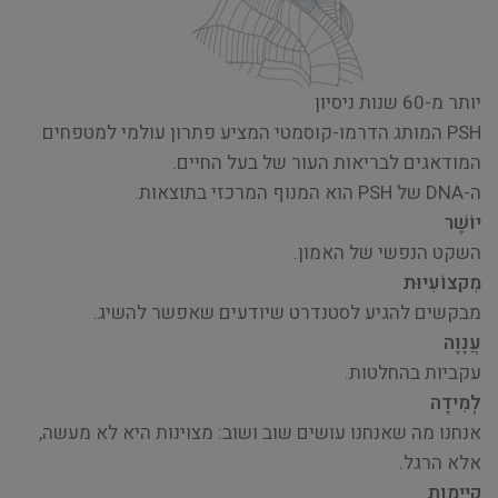
יותר מ-60 שנות ניסיון
PSH המותג הדרמו-קוסמטי המציע פתרון עולמי למטפחים
המודאגים לבריאות העור של בעל החיים.
ה-DNA של PSH הוא המנוף המרכזי בתוצאות.
יוֹשֶׁר
השקט הנפשי של האמון.
מִקצוֹעִיוּת
מבקשים להגיע לסטנדרט שיודעים שאפשר להשיג.
עֲנָוָה
עקביות בהחלטות.
לְמִידָה
אנחנו מה שאנחנו עושים שוב ושוב: מצוינות היא לא מעשה,
אלא הרגל.
קיימות