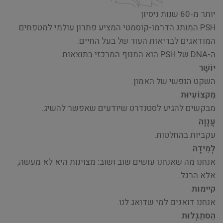
יותר מ-60 שנות ניסיון
PSH המותג הדרמו-קוסמטי המציע פתרון עולמי למטפחים
המודאגים לבריאות העור של בעל החיים.
ה-DNA של PSH הוא המנוף המרכזי בתוצאות.
יוֹשֶׁר
השקט הנפשי של האמון.
מִקצוֹעִיוּת
מבקשים להגיע לסטנדרט שיודעים שאפשר להשיג.
עֲנָוָה
עקביות בהחלטות.
לְמִידָה
אנחנו מה שאנחנו עושים שוב ושוב: מצוינות היא לא מעשה,
אלא הרגל.
קיימות
אנחנו דואגים למי שדואג לנו.
הִסתַגְלוּת