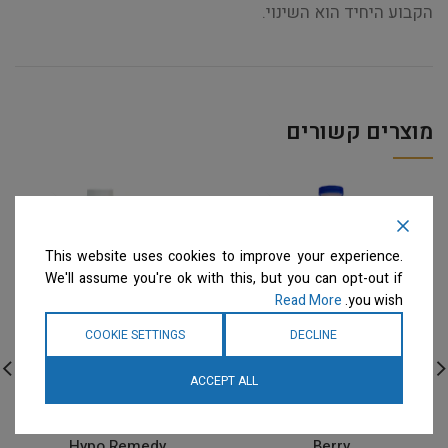
הקבוע היחיד הוא השינוי.
מוצרים קשורים
This website uses cookies to improve your experience.
We'll assume you're ok with this, but you can opt-out if
Read More
you wish.
COOKIE SETTINGS
DECLINE
ACCEPT ALL
EZ-Groom – גלון שמפו
Envirogroom – גלון שמפו
לניקוי עמוק אך עדין Holly
רפואי אקטיבי – דילול 32:1
Hypo Remedy
Berry