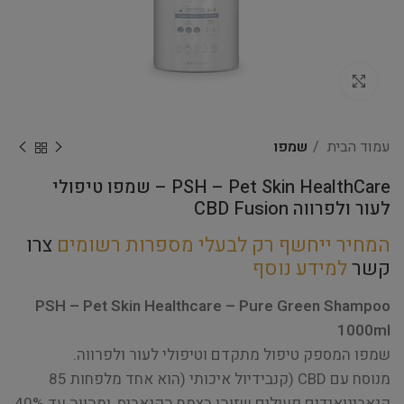
Click to enlarge
עמוד הבית
שמפו
PSH – Pet Skin HealthCare – שמפו טיפולי
לעור ולפרווה CBD Fusion
המחיר ייחשף רק לבעלי מספרות רשומים
צרו
קשר
למידע נוסף
PSH – Pet Skin Healthcare – Pure Green Shampoo
1000ml
שמפו המספק טיפול מתקדם וטיפולי לעור ולפרווה.
מנוסח עם CBD (קנבידיול איכותי (הוא אחד מלפחות 85
קנאבינואידים פעילים שזוהו בצמח הקנאביס, ומהווה עד 40%