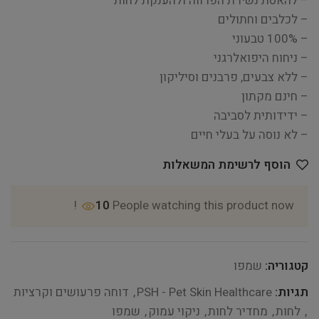
– להאטת נשירת הפרווה ולהענקת לחות
– לכלבים וחתולים
– 100% טבעוני
– ניחוח היפואלרגני
– ללא צבעים, פרבנים וסיליקון
– חינם מקתון
– ידידותית לסביבה
– לא נוסה על בעלי חיים
הוסף לרשימת המשאלות
10
People watching this product now!
קטגוריה:
שמפו
תגיות:
PSH - Pet Skin Healthcare
,
דוחה פרעושים וקרציות
,
לחות
,
מחדיר לחות
,
ניקוי עמוק
,
שמפו