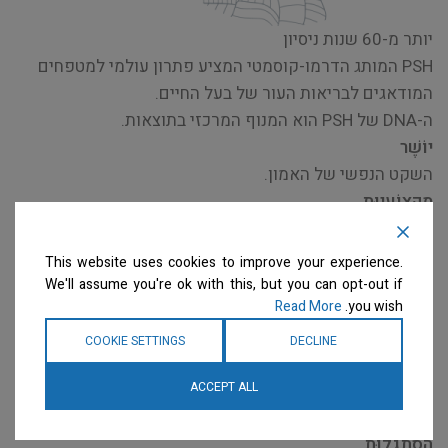
יותר מ-60 שנות ניסיון
PSH המותג הדרמו-קוסמטי המציע פתרון עולמי למטפחים
המודאגים לבריאות העור של בעל החיים.
ה-DNA של PSH הוא המנוף המרכזי בתוצאות.
יוֹשֶׁר
השקט הנפשי של האמון.
מִקצוֹעִיוּת
מבקשים להגיע לסטנדרט שיודעים שאפשר להשיג.
עֲנָוָה
This website uses cookies to improve your experience.
עקביות בהחלטות.
We'll assume you're ok with this, but you can opt-out if
Read More
you wish.
לְמִידָה
אנחנו מה שאנחנו עושים שוב ושוב: מצוינות היא לא מעשה,
COOKIE SETTINGS
DECLINE
אלא הרגל.
ACCEPT ALL
קיימות
אנחנו דואגים למי שדואג לנו.
הִסתַגְלוּת