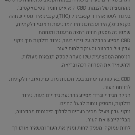
מהתמצית של הצמח. CBD הוא אינו חומר פסיכואקטיבי,
בניגוד לטטראהידרוקנאבינול (THC), קנבינואיד נוסף שזוהה
בקנאביס.), הידוע בתכונותיו המרגיעות והאנטי דלקתיות,
שמפו זה מספק חווית רחצה מרעננת ומנחמת.
CBD מסייע בהקלה על גירוי בעור, גירוד ודלקות תוך ניקוי
עדין של הפרווה והענקת לחות לעור.
הנוסחה המקצועית שלו נועדה לספק תוצאות מעולות,
ולהשאיר את הפרווה רכה ובריאה.
CBD באיכות פרימיום: בעל תכונות מרגיעות ואנטי דלקתיות
לרווחת העור.
הקלה מגירוי וגרד: מסייע בהרגעת גירויים בעור, גירוד
ודלקות, ומספק נוחות לבעל החיים.
ניקוי עדין ויעיל: מסיר בעדינות לכלוך וזיהומים מהפרווה,
מבלי לייבש את העור.
לחות עמוקה: מעניק לחות ומזין את העור ומשאיר אותו רך