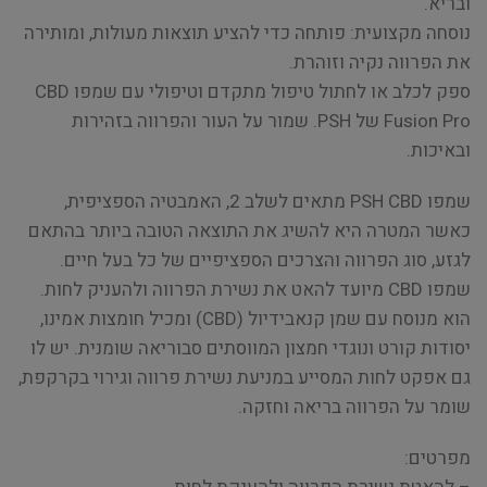
ובריא.
נוסחה מקצועית: פותחה כדי להציע תוצאות מעולות, ומותירה
את הפרווה נקיה וזוהרת.
ספק לכלב או לחתול טיפול מתקדם וטיפולי עם שמפו CBD
Fusion Pro של PSH. שמור על העור והפרווה בזהירות
ובאיכות.
שמפו PSH CBD מתאים לשלב 2, האמבטיה הספציפית,
כאשר המטרה היא להשיג את התוצאה הטובה ביותר בהתאם
לגזע, סוג הפרווה והצרכים הספציפיים של כל בעל חיים.
שמפו CBD מיועד להאט את נשירת הפרווה ולהעניק לחות.
הוא מנוסח עם שמן קנאבידיול (CBD) ומכיל חומצות אמינו,
יסודות קורט ונוגדי חמצון המווסתים סבוריאה שומנית. יש לו
גם אפקט לחות המסייע במניעת נשירת פרווה וגירוי בקרקפת,
שומר על הפרווה בריאה וחזקה.
מפרטים: