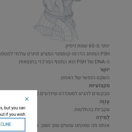
יותר מ-60 שנות ניסיון
PSH המותג הדרמו-קוסמטי המציע פתרון עולמי למטפחים המודאגים לבריאות העור של בעל החיים.
ה-DNA של PSH הוא המנוף המרכזי בתוצאות.
יוֹשֶׁר
השקט הנפשי של האמון.
מִקצוֹעִיוּת
מבקשים להגיע לסטנדרט שיודעים שאפשר להשיג.
עֲנָוָה
s, but you can
עקביות בהחלטות.
ut if you wish.
לְמִידָה
CLINE
אנחנו מה שאנחנו עושים שוב ושוב: מצוינות היא לא מע