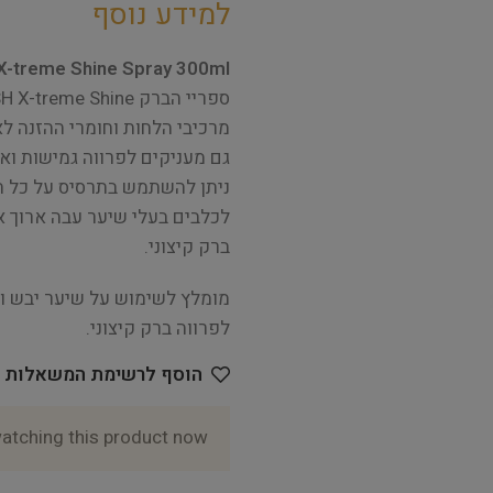
למידע נוסף
 X-treme Shine Spray 300ml
ספריי הברק PSH X-treme Shine פותח במיוחד כדי להעניק לפרווה ברק וצבע זוהר.
מרכיבי הלחות וחומרי ההזנה ל
גם מעניקים לפרווה גמישות ואל
ניתן להשתמש בתרסיס על כל הגז
לכלבים בעלי שיער עבה ארוך או
ברק קיצוני.
מומלץ לשימוש על שיער יבש ונ
לפרווה ברק קיצוני.
הוסף לרשימת המשאלות
atching this product now!