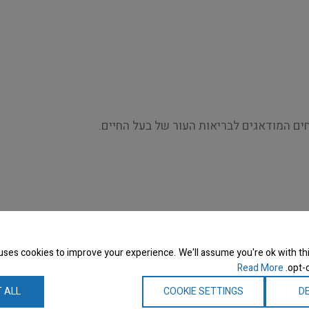
uses cookies to improve your experience. We'll assume you're ok with thi
Read More
opt-o
 ALL
COOKIE SETTINGS
DE
שה, אלא הרגל.