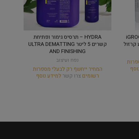
iGROO
HYDRA – תרסיס גימור ופתיחת
קשרים 5 ליטר ULTRA DEMATTING
AND FINISHING
נפח ועיצוב
פרות
וסף
המחיר ייחשף רק לבעלי מספרות
המחי
רשומים
צרו קשר
למידע נוסף
רש