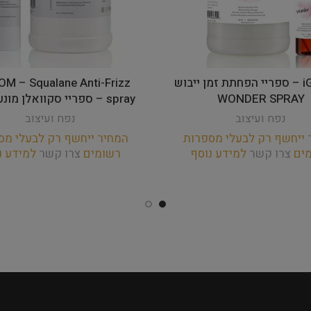
iGROOM – ספריי הפחתת זמן ייבוש
M – Squalane Anti-Frizz
WONDER SPRAY
spray – ספריי סקוואלן מונע קרזול
נפח ועיצוב
נפח ועיצוב
 ייחשף רק לבעלי מספרות
המחיר ייחשף רק לבעלי מס
מים
צרו קשר
למידע נוסף
רשומים
צרו קשר
למידע נ