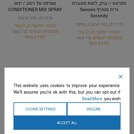
הפרוות – ברק, לחות מוגברת
שטיפה על רטוב / יבש
וריח מטורף Senses
CONDITIONER MIX SPRAY
Serenity
מרככים
,
נפח ועיצוב
מרככים
,
נפח ועיצוב
,
שמפו
המחיר ייחשף רק לבעלי
מספרות רשומים
צרו קשר
המחיר ייחשף רק לבעלי
למידע נוסף
מספרות רשומים
צרו קשר
למידע נוסף
This website uses cookies to improve your experience.
We'll assume you're ok with this, but you can opt-out if
Read More
you wish.
COOKIE SETTINGS
DECLINE
ACCEPT ALL