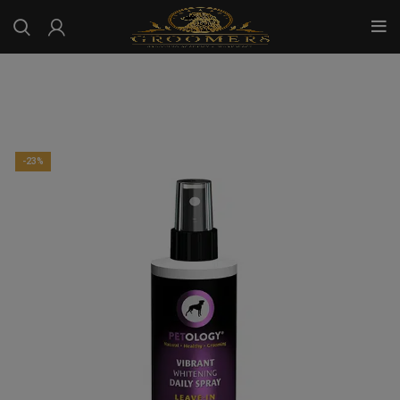
...
-23%