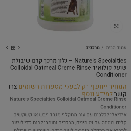
Click to enlarge
עמוד הבית
מרככים
Nature's Specialties – גלון מרכך קרם שיבולת
שועל קולואיד Colloidal Oatmeal Creme Rinse
Conditioner
המחיר ייחשף רק לבעלי מספרות רשומים
צרו
קשר
למידע נוסף
Nature's Specialties Colloidal Oatmeal Creme Rinse
Conditioner
אידיאלי לכלבים עם עור מתקלף מגרד ויבש או קשקשים
קלים. נוסחה עם ויטמינים, מרככים וחומרי לחות כדי לעזור
להביא את ההקלה הנחוצה לעור הכלב. השימוש בשיבולת