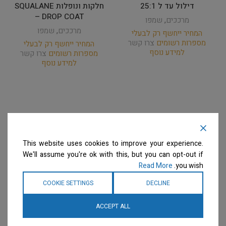
דילול עד ל 25:1
חלקות ונופלות SQUALANE
– DROP COAT
מרככים
,
שמפו
מרככים
,
שמפו
המחיר ייחשף רק לבעלי
מספרות רשומים
צרו קשר
המחיר ייחשף רק לבעלי
למידע נוסף
מספרות רשומים
צרו קשר
למידע נוסף
This website uses cookies to improve your experience.
We'll assume you're ok with this, but you can opt-out if
Read More
you wish.
COOKIE SETTINGS
DECLINE
ACCEPT ALL