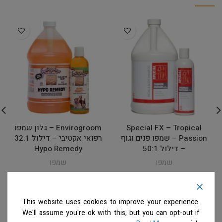
Special FX – Tropical
Envirogroom – גלון שמפו
Passion – שמפו פנים וגוף
רפואי אקטיבי – דילול 32:1
– דילול 50:1
Hypo Remedy
שמפו
שמפו
המחיר ייחשף רק לבעלי
המחיר ייחשף רק לבעלי
מספרות רשומים
צרו קשר
מספרות רשומים
צרו קשר
למידע נוסף
למידע נוסף
This website uses cookies to improve your experience.
We'll assume you're ok with this, but you can opt-out if