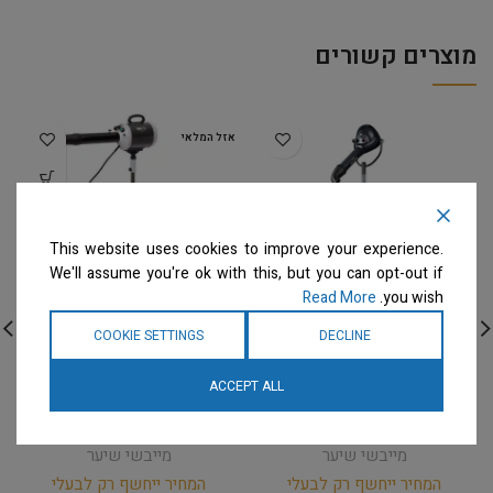
מוצרים קשורים
אזל המלאי
This website uses cookies to improve your experience.
We'll assume you're ok with this, but you can opt-out if
Read More
you wish.
COOKIE SETTINGS
DECLINE
ARTERO – מייבש שיער
Groom Professional –
מקצועי לכלבים ולחתולים
מפוח / מייבש שיער מנוע 1
ACCEPT ALL
Falcon Hands-Free Hair
על עמוד Blo i300
Dryer/Blaster
Dryer
מייבשי שיער
מייבשי שיער
המחיר ייחשף רק לבעלי
המחיר ייחשף רק לבעלי