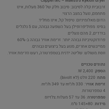
Clippertec – Maestro Kyklon dryer
זרבובית קלה לסיבוב: סיבוב חלק של 360 מעלות, אינו
מתחמם, ננעל במצב הרצוי.
הדום מאלומיניום: טיפול קל, אינו מחליד.
בסיס: מפוליפרופילן בעל השפעה גבוהה, עם 5 גלגלים
בודדים, 2 מהם ננעלים.
פרודוקטיביות גבוהה יותר: זרימת אוויר גבוהה ב-60%
ממייבשים אחרים, מנוע בעל ביצועים גבוהים.
ווסת משולש: שליטה ידנית בטמפרטורה, רעש וזרימת אוויר.
נתונים טכניים
הספק
: 2,400 W.
מתח
: 220 וולט (לא bivolt).
זרימת אווי
ר: 330 m³/h עד 349 m³/h.
4 טמפרטורות.
טמפרטורה
: 36 עד 57 מעלות צלזיוס.
מידות
: 80×145 ס"מ.