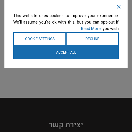
מנועים על עמוד Luxor
מייבשי שיער
LX2000 Dryer/Blaster
המחיר ייחשף רק לבעלי
This website uses cookies to improve your experience.
מייבשי שיער
מספרות רשומים
צרו קשר
We'll assume you're ok with this, but you can opt-out if
למידע נוסף
המחיר ייחשף רק לבעלי
Read More
you wish.
מספרות רשומים
צרו קשר
למידע נוסף
COOKIE SETTINGS
DECLINE
ACCEPT ALL
יצירת קשר