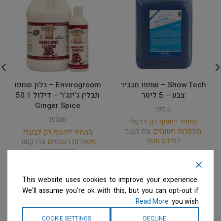
Show Tech – שמפו מגביר
Envirogroom – גלון שמפו
צבע – 5 ליטר
תבלין ג’ינג’ר – דילול 50:1
Ginger Spice
שמפו
שמפו
המחיר ייחשף רק לבעלי
מספרות רשומים
צרו קשר
המחיר ייחשף רק לבעלי
למידע נוסף
מספרות רשומים
צרו קשר
למידע נוסף
This website uses cookies to improve your experience.
We'll assume you're ok with this, but you can opt-out if
Read More
you wish.
COOKIE SETTINGS
DECLINE