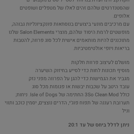
שהסטנדרטים שלהם זהים לאלו של מטפלים ושופטים
אלופים.
עם מרכיבים מונעי ביצועים בנוסחאות פונקציונליות גבוהה,
מופשטים לרמת היסוד שלהם, מוצרי Salon Elements שלנו
מתוכננים להיות מותאמים אישית לכל סוג פרווה, להטבות
בריאות ויופי אולטימטיביות.
מושלם לעיצוב פרוות חלקות
מוסיף תכונות לחות כדי לסייע בחיזוק השיערה
מגביר את הגמישות כדי להגן על הפרווה מפני נזק
עובד היטב על שכבות יבשות או פגומות מכל סוג
כולל 3So Clean Mod החתימה של Isle of Dogs. ניחוח;
תערובת רעננה של תפוח פוג'י, הדרים נוצצים, יסמין כוכב ותווי
וניל
ניתן לדלל ביחס של עד 20:1