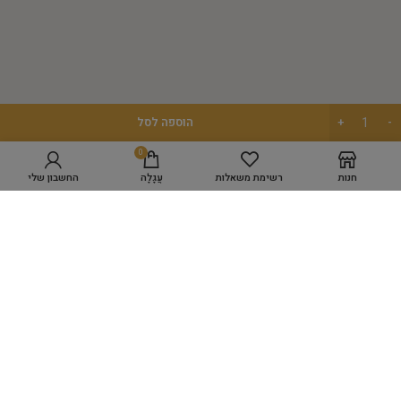
הוספה לסל
מפת אתר
0
חנות
רשימת משאלות
עֲגָלָה
החשבון שלי
GROOMING ACADEMY
מספרת כלבים WORK SPACE
מוצרי טיפוח
היגיינה
כלים לעיצוב השיער
ציוד למספרות