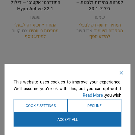
לפרוות בהירות ולבנות –
היפודרמי אקטיבי – דילול
דילול 33:1
32:1 Hypo Active
שמפו
שמפו
המחיר ייחשף רק לבעלי
המחיר ייחשף רק לבעלי
מספרות רשומים
צרו קשר
מספרות רשומים
צרו קשר
למידע נוסף
למידע נוסף
This website uses cookies to improve your experience.
We'll assume you're ok with this, but you can opt-out if
Read More
you wish.
COOKIE SETTINGS
DECLINE
ACCEPT ALL