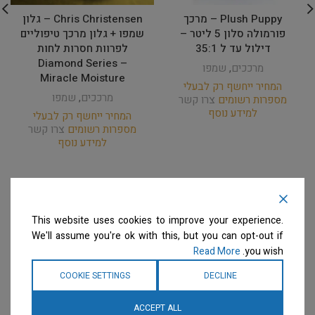
Plush Puppy – מרכך
Chris Christensen – גלון
פורמולה סלון 5 ליטר –
שמפו + גלון מרכך טיפוליים
דילול עד ל 35:1
לפרוות חסרות לחות
Diamond Series –
מרככים
,
שמפו
Miracle Moisture
המחיר ייחשף רק לבעלי
מרככים
,
שמפו
מספרות רשומים
צרו קשר
למידע נוסף
המחיר ייחשף רק לבעלי
מספרות רשומים
צרו קשר
למידע נוסף
This website uses cookies to improve your experience.
We'll assume you're ok with this, but you can opt-out if
Read More
you wish.
COOKIE SETTINGS
DECLINE
ACCEPT ALL