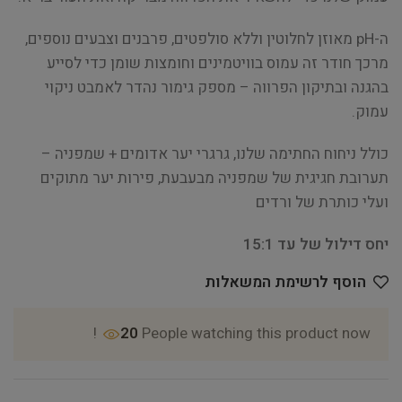
ה-pH מאוזן לחלוטין וללא סולפטים, פרבנים וצבעים נוספים,
מרכך חודר זה עמוס בוויטמינים וחומצות שומן כדי לסייע
בהגנה ובתיקון הפרווה – מספק גימור נהדר לאמבט ניקוי
עמוק.
כולל ניחוח החתימה שלנו, גרגרי יער אדומים + שמפניה –
תערובת חגיגית של שמפניה מבעבעת, פירות יער מתוקים
ועלי כותרת של ורדים
יחס דילול של עד 15:1
הוסף לרשימת המשאלות
20
People watching this product now!