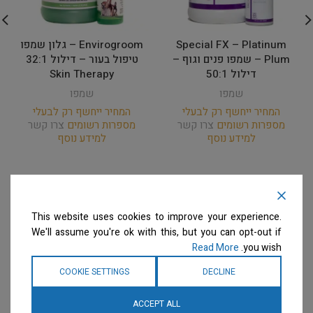
Special FX – Platinum
Envirogroom – גלון שמפו
Plum – שמפו פנים וגוף –
טיפול בעור – דילול 32:1
דילול 50:1
Skin Therapy
שמפו
שמפו
המחיר ייחשף רק לבעלי
המחיר ייחשף רק לבעלי
מספרות רשומים
צרו קשר
מספרות רשומים
צרו קשר
למידע נוסף
למידע נוסף
This website uses cookies to improve your experience.
We'll assume you're ok with this, but you can opt-out if
Read More
you wish.
COOKIE SETTINGS
DECLINE
ACCEPT ALL