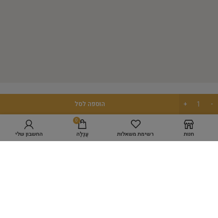
מפת אתר
הוספה לסל
0
GROOMING ACADEMY
חנות
רשימת משאלות
עֲגָלָה
החשבון שלי
מספרת כלבים WORK SPACE
מוצרי טיפוח
היגיינה
כלים לעיצוב השיער