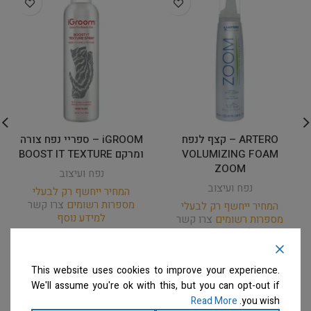
ARTERO – קצף לנפח
iGROOM – ספריי נפח צורה
VOLUMIZING FOAM
ומרקם BOOST IT TEXTURE
ZOOM
נפח ועיצוב
נפח ועיצוב
המחיר ייחשף רק לבעלי
מספרות רשומים
צרו קשר
המחיר ייחשף רק לבעלי
למידע נוסף
מספרות רשומים
צרו קשר
למידע נוסף
This website uses cookies to improve your experience.
We'll assume you're ok with this, but you can opt-out if
Read More
you wish.