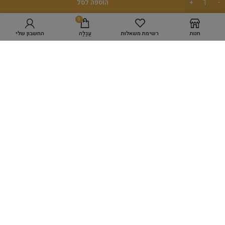
הוספה לסל
0
חנות
רשימת משאלות
עֲגָלָה
החשבון שלי
מפת אתר
GROOMING ACADEMY
מספרת כלבים WORK SPACE
מוצרי טיפוח
היגיינה
כלים לעיצוב השיער
ציוד למספרות
אביזרים שונים