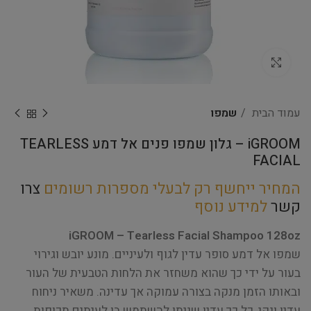
Click to enlarge
עמוד הבית
שמפו
iGROOM – גלון שמפו פנים אל דמע TEARLESS
FACIAL
המחיר ייחשף רק לבעלי מספרות רשומים
צרו
קשר
למידע נוסף
iGROOM – Tearless Facial Shampoo 128oz
שמפו אל דמע סופר עדין לגוף ולעיניים. מונע יובש וגירוי
בעור על ידי כך שהוא משחזר את הלחות הטבעית של העור
ובאותו הזמן מנקה בצורה עמוקה אך עדינה. משאיר ניחוח
עדין ונקי, כל כך עדין שניתן להשתמש בו לעיתים תכופות.