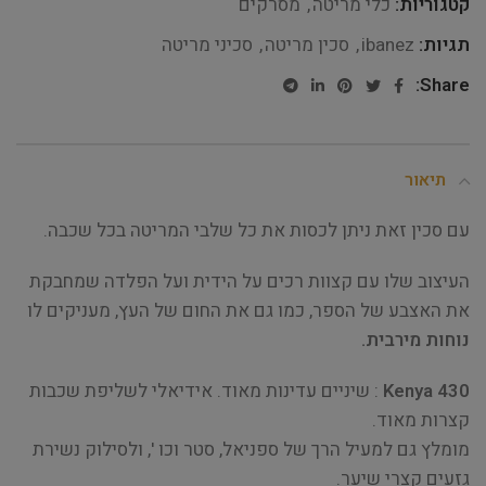
קטגוריות:
כלי מריטה
,
מסרקים
תגיות:
ibanez
,
סכין מריטה
,
סכיני מריטה
Share:
תיאור
עם סכין זאת ניתן לכסות את כל שלבי המריטה בכל שכבה.
העיצוב שלו עם קצוות רכים על הידית ועל הפלדה שמחבקת
את האצבע של הספר, כמו גם את החום של העץ, מעניקים לו
נוחות מירבית.
Kenya 430
: שיניים עדינות מאוד. אידיאלי לשליפת שכבות
קצרות מאוד.
מומלץ גם למעיל הרך של ספניאל, סטר וכו ', ולסילוק נשירת
גזעים קצרי שיער.