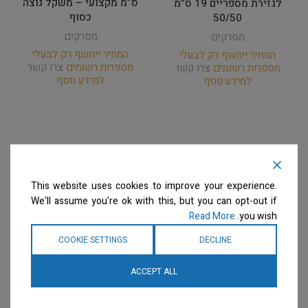
ס”מ מקצועי – משקל נוצה
לגזירת מספריים 19 ס”מ
כסוף
50/50
מסרקים
מסרקים
המחיר ייחשף רק לבעלי
המחיר ייחשף רק לבעלי
מספרות רשומים
צרו קשר
מספרות רשומים
צרו קשר
למידע נוסף
למידע נוסף
This website uses cookies to improve your experience.
We'll assume you're ok with this, but you can opt-out if
Read More
you wish.
COOKIE SETTINGS
DECLINE
ACCEPT ALL