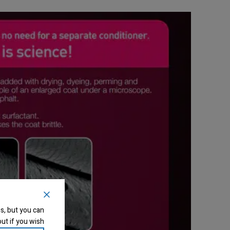
s, but you can
ut if you wish.