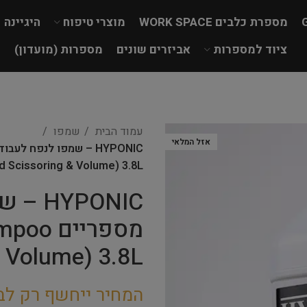
מספרת כלבים WORK SPACE
מוצרי טיפוח
היגיינה
ציוד למספרות
אביזרים שונים
מספרות (מועדון)
עמוד הבית
שמפו
אזל המלאי
d Scissoring & Volume) 3.8L
YPONIC
מספריי
& Volume) 3.8L
המחיר ייחשף רק לב