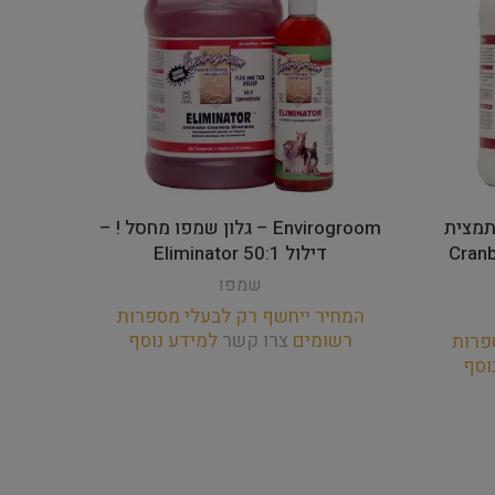
מפו תמצית
Envirogroom – גלון שמפו מחסל ! –
ול 50:1 Cranberry
דילול 50:1 Eliminator
ואלו
שמפו
המחיר ייחשף רק לבעלי מספרות
המחי
רשומים
צרו קשר
למידע נוסף
רש
פרות
וסף