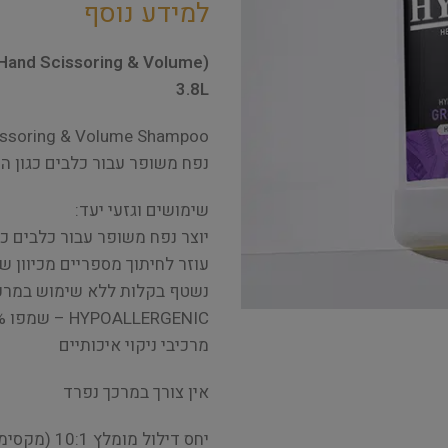
למידע נוסף
Hand Scissoring & Volume)
3.8L
נפח משופר עבור כלבים כגון הפודל וה-ise
שימושים וגזעי יעד:
יוצר נפח משופר עבור כלבים כמו פודל, ise, Cockapoo
עוזר לחיתוך מספריים מכיוון שה
נשטף בקלות ללא שימוש במרכ
מרכיבי ניקוי איכותיים
אין צורך במרכך נפרד
יחס דילול מומלץ 10:1 (מקסימום 50:1)