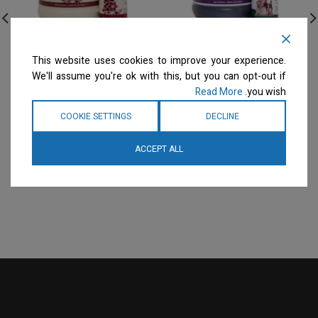
Envirogroom – גלון שמפו
Envirogroom – גלון שמפו
מתקן הצבעים דילול – 50:1
תבלין ג’ינג’ר – דילול 50:1
This website uses cookies to improve your experience.
Ginger Spice
Color Fixation
We'll assume you're ok with this, but you can opt-out if
Read More
you wish.
שמפו
שמפו
המחיר ייחשף רק לבעלי
המחיר ייחשף רק לבעלי
COOKIE SETTINGS
DECLINE
מספרות רשומים
צרו קשר
מספרות רשומים
צרו קשר
למידע נוסף
למידע נוסף
ACCEPT ALL