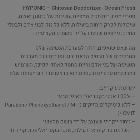
HYPONIC – Chitosan Deodorizer- Ocean Fresh
ספריי מפיג ריח מכיל תמציות עשירות של כיטוזן ואצות,
שיכולות לפרק ריחות ביעילות, ללא כל נזק לבני אדם ולבעלי
החיים; ניחוחות שנוצרו על ידי בשמים מקצועיים.
מה שאנו שואפים, חודר למערכת הנשימה שלנו
המרכיבים של תרסיס הדאודורנט עוברים דרך מערכות
הנשימה של בני אדם וחיות מחמד כאחד. לפיכך, השימוש
במרכיבים טהורים ובטוחים הוא בראש סדר העדיפויות שלנו.
יתרונות עיקריים:
– 100% אנטי בקטריאלי באופן טבעי
– ללא כימיקלים מזיקים (Paraben / Phenoxyethanol / MIT
/ CMIT)
– ניחוח יוקרתי שעוצב על ידי בושם מקצועי
– השלמת בדיקות אי-רעילות, אנטי-בקטריאליות וניקוי ריח