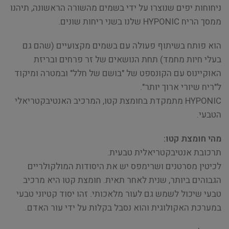
ניחוחות יפים שנוצרו על ידי בשמים מהשורה הראשונה, תיהנו
ממסך הריח HYPONIC שלנו בשני ריחות שונים.
הוא פותח בשיתוף פעולה עם בשמים מקצועיים (שהם גם
בעלי חיות מחמד) תחת הנושאים של זר פרחים ובריזת
האוקיינוס ​​עם הקונספט של "בושם של חלל" ובמטרה ומיקוד
ל"ריח שיורי ארוך יותר".
HYPONIC מתמקדת בחומצת קטו, המרכיב האנטיבקטריאלי
הטבעי.
מהי חומצת קטו:
תרכובת אנטיבקטריאלית טבעית.
לכיטין מסרטנים ושרימפס יש את היסודות המולקולריים
הגבוהים ביותר, שנית לאחר תאית. חומצת קטו היא מרכיב
טבעי שיכול לשמש גם לעור מלאכותי. זהו יסוד קטיוני טבעי
במערכת האקולוגית והוא נסבל בקלות על ידי עור האדם.