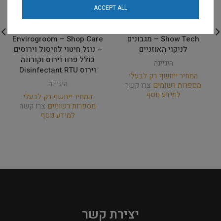
ACCEPT ALL
Show Tech – מגבונים
Envirogroom – Shop Care
לניקוי האוזניים
– נוזל חיטוי לחיסול וירוסים
כולל פרוו וירוס וקורונה
היגיינה
וירוס Disinfectant RTU
המחיר ייחשף רק לבעלי
היגיינה
מספרות רשומים
צרו קשר
למידע נוסף
המחיר ייחשף רק לבעלי
מספרות רשומים
צרו קשר
למידע נוסף
יצירת קשר