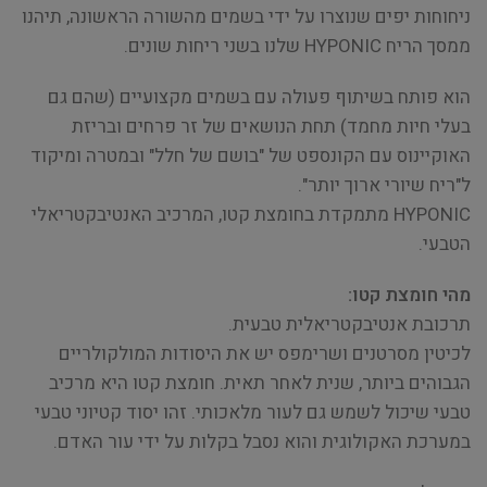
ניחוחות יפים שנוצרו על ידי בשמים מהשורה הראשונה, תיהנו
ממסך הריח HYPONIC שלנו בשני ריחות שונים.
הוא פותח בשיתוף פעולה עם בשמים מקצועיים (שהם גם
בעלי חיות מחמד) תחת הנושאים של זר פרחים ובריזת
האוקיינוס ​​עם הקונספט של "בושם של חלל" ובמטרה ומיקוד
ל"ריח שיורי ארוך יותר".
HYPONIC מתמקדת בחומצת קטו, המרכיב האנטיבקטריאלי
הטבעי.
מהי חומצת קטו:
תרכובת אנטיבקטריאלית טבעית.
לכיטין מסרטנים ושרימפס יש את היסודות המולקולריים
הגבוהים ביותר, שנית לאחר תאית. חומצת קטו היא מרכיב
טבעי שיכול לשמש גם לעור מלאכותי. זהו יסוד קטיוני טבעי
במערכת האקולוגית והוא נסבל בקלות על ידי עור האדם.