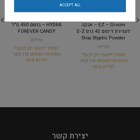
ACCEPT ALL
EZ – Groom – אבקה
HYDRA – בושם 450 מ"ל
לעצירת דימום 42 גרם E-Z
FOREVER CANDY
Stop Styptic Powder
היגיינה
היגיינה
המחיר ייחשף רק לבעלי
מספרות רשומים
צרו קשר
המחיר ייחשף רק לבעלי
למידע נוסף
מספרות רשומים
צרו קשר
למידע נוסף
יצירת קשר