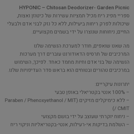
HYPONIC – Chitosan Deodorizer- Garden Picnic
ספריי מפיג ריח מכיל תמציות עשירות של כיטוזן ואצות,
שיכולות לפרק ריחות ביעילות, ללא כל נזק לבני אדם ולבעלי
החיים; ניחוחות שנוצרו על ידי בשמים מקצועיים.
מה שאנו שואפים, חודר למערכת הנשימה שלנו
המרכיבים של תרסיס הדאודורנט עוברים דרך מערכות
הנשימה של בני אדם וחיות מחמד כאחד. לפיכך, השימוש
במרכיבים טהורים ובטוחים הוא בראש סדר העדיפויות שלנו.
יתרונות עיקריים:
– 100% אנטי בקטריאלי באופן טבעי
– ללא כימיקלים מזיקים (Paraben / Phenoxyethanol / MIT
/ CMIT)
– ניחוח יוקרתי שעוצב על ידי בושם מקצועי
– השלמת בדיקות אי-רעילות, אנטי-בקטריאליות וניקוי ריח