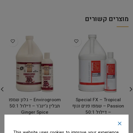
מוצרים קשורים
Special FX – Tropical
Envirogroom – גלון שמפו
Passion – שמפו פנים וגוף
תבלין ג’ינג’ר – דילול 50:1
– דילול 50:1
Ginger Spice
שמפו
שמפו
המחיר ייחשף רק לבעלי
המחיר ייחשף רק לבעלי
This website uses cookies to improve your experience.