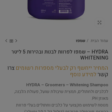
Click to enlarge
עמוד הבית
שמפו
HYDRA – שמפו לפרוות לבנות ובהירות 5 ליטר
WHITENING
המחיר ייחשף רק לבעלי מספרות רשומים
צרו
קשר
למידע נוסף
HYDRA – Groomers – Whitening Shampoo
לכלבים ולחתולים, תמצית שיבולת שועל, פעולת הלבנה,
מאוזן PH.
מנוסח לשימוש מקצועי על כלבים וחתולים בעלי פרוות
בהירות, פורמולה מרוכזת (דילול דל 10:1 ומעלה).