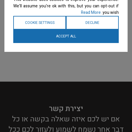
מספרות רשומים
צרו קשר
מספרות רשומים
צרו קשר
We'll assume you're ok with this, but you can opt-out if
למידע נוסף
למידע נוסף
Read More
you wish.
COOKIE SETTINGS
DECLINE
ACCEPT ALL
יצירת קשר
אם יש לכם איזה שאלה בקשה או כל
דבר אחר נשמח לשמוע ולעזור לכם ככל