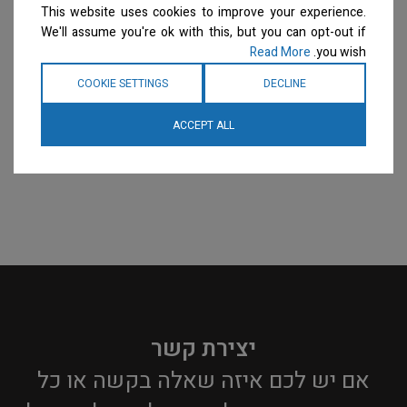
This website uses cookies to improve your experience.
המחיר ייחשף רק לבעלי
המחיר ייחשף רק לבעלי
מספרות רשומים
צרו קשר
מספרות רשומים
צרו קשר
We'll assume you're ok with this, but you can opt-out if
למידע נוסף
למידע נוסף
Read More
you wish.
COOKIE SETTINGS
DECLINE
ACCEPT ALL
יצירת קשר
אם יש לכם איזה שאלה בקשה או כל