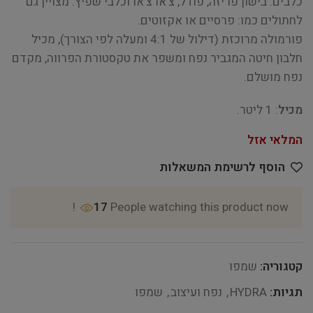
כלבים: בישון פריזה, פודל, צ'או צ'או וכלבי שפיץ. מצויין גם
לחתולים כמו: פרסיים או אקזוטים.
פורמולה מרוכזת (דילול של 4:1 ומעלה לפי הצורך), מכיל
חלבון חיטה המגביר נפח ומשפר את טקסטורת הפרווה, מקדם
נפח מושלם.
מכיל
: 1 ליטר.
המלאי אזל
הוסף לרשימת המשאלות
17
People watching this product now!
קטגוריה:
שמפו
תגיות:
HYDRA
,
נפח ועיצוב
,
שמפו