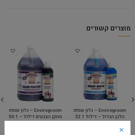
מוצרים קשורים
Envirogroom – גלון שמפו
Envirogroom – גלון שמפו
הלבן הגדול – דילול 32:1
מתקן הצבעים דילול – 50:1
Color Fixation
Great White
שמפו
שמפו