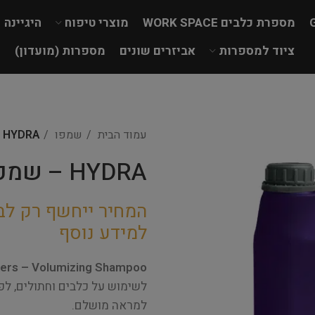
מספרת כלבים WORK SPACE
מוצרי טיפוח
היגיינה
ציוד למספרות
אביזרים שונים
מספרות (מועדון)
עמוד הבית
שמפו
HYDRA – שמפו לנפח 5ל VOLUMIZING
HYDRA – שמפו לנפח 5ל VOLUMIZING
המחיר ייחשף רק לב
למידע נוסף
rs – Volumizing Shampoo
לשימוש על כלבים וחתולים, לפ
למראה מושלם.