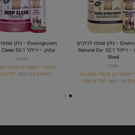
Envirogroom – גלון שמפו לכלבים
Envirogroom – גלון שמ
נשירים – דילול 32:1 Natural De-
עמוק – דילול 50:1 Deep Clean
Shed
שמפו
שמפו
המחיר ייחשף רק לבעלי מס
רשומים
צרו קשר
למידע נ
 ייחשף רק לבעלי מספרות
מים
צרו קשר
למידע נוסף