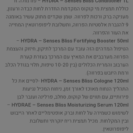
HYDRA – Senses Bliss Conditioner 1L
– פורמולה זו
כוללת תמצית מי קוקוס המקדמת החדרת לחות כבדה ורענון,
מעניקה ברק ורכות לפרווה. שמן שקדים מתוק עשיר באומגה
9 להגברת אלסטיות הפרווה, ותשלובת ליפופרוטאין המחייה
את העור והפרווה.
–
HYDRA – Senses Bliss Fortifying Booster 50ml
הטיפול המדהים הזה עובד עם המרכך לתיקון, חיזוק והעצמת
הפרווה.מערבבים את המאיץ עם המרכך בעזרת קערת
הערבוב והמרית הכלולים (בין 10-20 טיפות, תלוי בגודל הכלב
ורמת היובש בפרווה).
HYDRA – Senses Bliss Cologne 120ml
-לסיים את כל
התהליך הנחוח מאוכז לאורך זמן, ניחוח המכיל נגיעות
פירותיים, עם תווים של קוקוס, סחלב, פרלינה וענבר לבן
–
HYDRAE – Senses Bliss Moisturizing Serum 120ml
לשימוש כשמירה על לחות וברק אופטימליים לאחר הייבוש
ובין המקלחות. מכיל תמצית ריח יוקרתי ותשלובת
ליפופרוטאין.