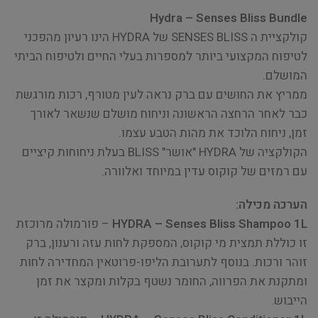
Hydra – Senses Bliss Bundle
קולקציית ה SENSES BLISS של HYDRA הינו רעיון מהפכני
לטיפוח המקצועי ביותר למספרות בעלי החיים ולטיפוח הביתי
המושלם.
ממריץ את החושים עם ברק נראה לעין מטורף, רכות מורגשת
כבר לאחר הרחצה הראשונה וניחוח מושלם שנשאר לאורך
זמן, ניחוח הלוכד את מהות הטבע עצמו.
הקולקציה של HYDRA "אושר" BLISS בעלת ניחוחות קיציים
עם רמזים של קוקוס עדין במיוחד ואלוורה.
הערכה מכילה:
HYDRA – Senses Bliss Shampoo 1L
– פורמולה מרוכזת
זו כוללת תמצית מי קוקוס, המספקת לחות עזה ורענון, ברק
זוהר ורכות. בנוסף לתערובת הליפו-פרוטאין המחדירה לחות
ומתקנת את הפרווה, החומר נשטף בקלות ומקצר את זמן
הייבוש.