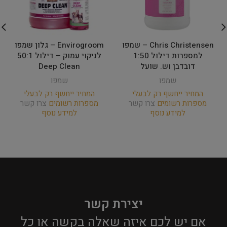
Chris Christensen – שמפו
Envirogroom – גלון שמפו
למספרות דילול 1:50
לניקוי עמוק – דילול 50:1
דובדבן וש. שועל
Deep Clean
שמפו
שמפו
המחיר ייחשף רק לבעלי
המחיר ייחשף רק לבעלי
מספרות רשומים
צרו קשר
מספרות רשומים
צרו קשר
למידע נוסף
למידע נוסף
יצירת קשר
אם יש לכם איזה שאלה בקשה או כל