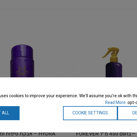
uses cookies to improve your experience. We'll assume you're ok with thi
Read More
opt-o
 ALL
COOKIE SETTINGS
DE
HYDRA – בושם 450 מ"ל FOREVER
HYDRA – אבקת טיפוח ו