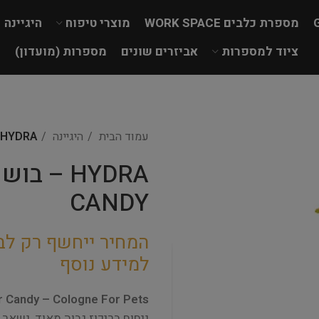
מספרת כלבים WORK SPACE
מוצרי טיפוח
היגיינה
ציוד למספרות
אביזרים שונים
מספרות (מועדון)
עמוד הבית
היגיינה
HYDRA – בושם 450 מ"ל FOREVER CANDY
CANDY
המחיר ייחשף רק לב
למידע נוסף
 Candy – Cologne For Pets
ניחוח בריכוז גבוה מאוד, נשאר 