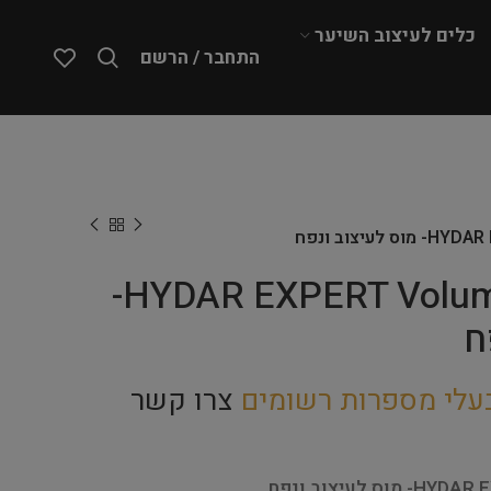
כלים לעיצוב השיער
התחבר / הרשם
עיצוב ונפח
HYDAR EXPERT Volumizing Mousse-
ח
עלי מספרות רשומים
צרו קשר
לעיצוב ונפח