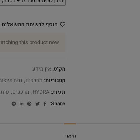
מוכן לשימוש 150מל + בקבוק מילוי 1 ליטר
הוסף לרשימת המשאלות
atching this product now!
מק"ט:
אין מידע
קטגוריות:
מרככים
,
נפח ועיצוב
תגיות:
HYDRA
,
מרככים
,
פותח
Share:
תיאור