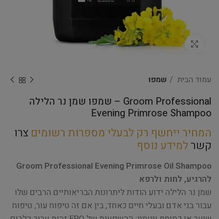
Click to enlarge
עמוד הבית
שמפו
Groom Professional – שמפו שמן נר הלילה
Evening Primrose Shampoo
המחיר ייחשף רק לבעלי מספרות רשומים
צרו
קשר
למידע נוסף
Groom Professional Evening Primrose Oil Shampoo
להרגיע, לחות ולרפא
שמן נר הלילה ידוע הודות ליתרונות הבריאותיים הרבים שלו
עבור בני אדם ובעלי חיים כאחד, בין אם זה טיפוח עור, טיפוח
שיער או כתוסף ויטמין; ההשפעות של EPO זהות עבור כלבים