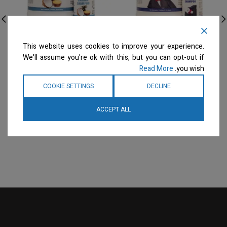
Envirogroom – גלון שמפו
Envirogroom – גלון שמפו
This website uses cookies to improve your experience.
ילד יפה – דילול 50:1
קאבנת קוקוס – דילול 50:1
We'll assume you're ok with this, but you can opt-out if
Coconut Cabana
Pretty Boy
Read More
you wish.
שמפו
שמפו
המחיר ייחשף רק לבעלי
המחיר ייחשף רק לבעלי
COOKIE SETTINGS
DECLINE
מספרות רשומים
צרו קשר
מספרות רשומים
צרו קשר
למידע נוסף
למידע נוסף
ACCEPT ALL