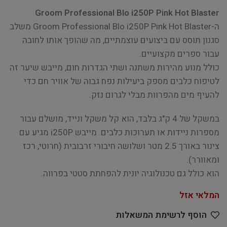
Groom Professional Blo i250P Pink Hot Blaster
ה-Groom Professional Blo i250P Pink Hot Blaster משלב
סגנון תוסס עם ביצועים עוצמתיים, מה שהופך אותו לחובה
עבור ספרים מקצועיים.
כולל מנוע מהירות משתנה ושתי הגדרות חום, מייבש שיער זה
לטיפוח כלבים מספק ביעילות נפח גבוה של אוויר חם כדי
להעיף מים מהפרוות מבלי לגרום נזק.
במשקל של 4 ק"ג בלבד, הוא קל משקל ונייד, מושלם עבור
מספרות ניידות או תערוכות כלבים. מייבש i250P מגיע עם
צינור באורך 2.5 מטר ושלושה חיבורי זרבובית (חרוטי, רכז
ומאוורר).
הוא כולל גם טכנולוגיה יונית להפחתת סטטי בפרווה.
המלאי אזל
הוסף לרשימת המשאלות