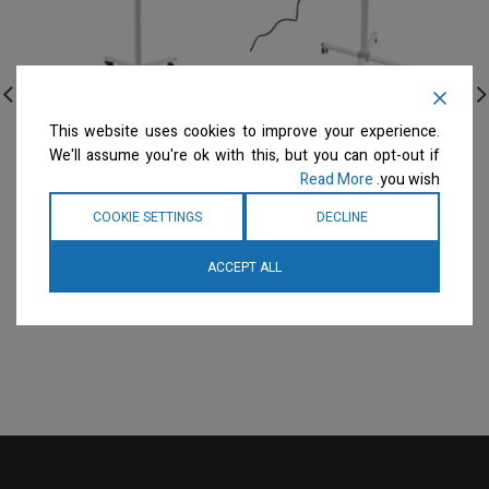
Groom Professional –
ARTERO – מעמד למפוח
This website uses cookies to improve your experience.
מפוח / מייבש שיער מנוע 1
מפוח 2 מנועים – BLACK 2
We'll assume you're ok with this, but you can opt-out if
על עמוד Blo i300
MOTOR FOOT & ARM
Read More
you wish.
Dryer/Blaster
מייבשי שיער
COOKIE SETTINGS
DECLINE
מייבשי שיער
המחיר ייחשף רק לבעלי
מספרות רשומים
צרו קשר
המחיר ייחשף רק לבעלי
למידע נוסף
ACCEPT ALL
מספרות רשומים
צרו קשר
למידע נוסף