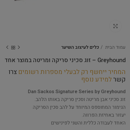
Click to enlarge
עמוד הבית
כלים לעיצוב השיער
Greyhound – זוג סכיני סריקה ומריטה במוצר אחד
המחיר ייחשף רק לבעלי מספרות רשומים
צרו
קשר
למידע נוסף
Dan Sackos Signature Series by Greyhound
זוג סכיני אבן מריטה וסכין סריקה באותו הלהב.
הגימור המחוספס המיוחד על להב סכין הסריקה
יעזור באחיזת הפרווה.
האחד לעבודה כללית והשני לפינישים