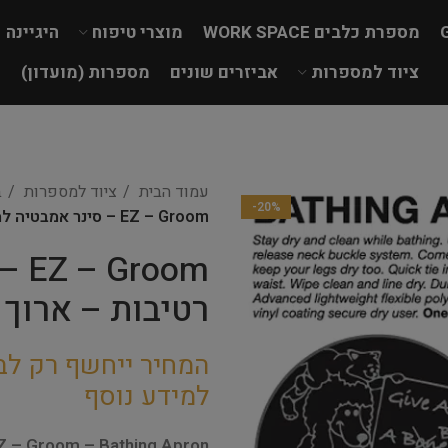
מספרת כלבים WORK SPACE
מוצרי טיפוח
היגיינה
ציוד למספרות
אביזרים שונים
מספרות (מועדון)
עמוד הבית
ציוד למספרות
ב
-20%
EZ – Groom – סינר אמבטיה למניעת רטיבות – ארוך
oom
רטיבות – ארוך
המחיר ייחשף רק לב
למידע נוסף
Z – Groom – Bathing Apron