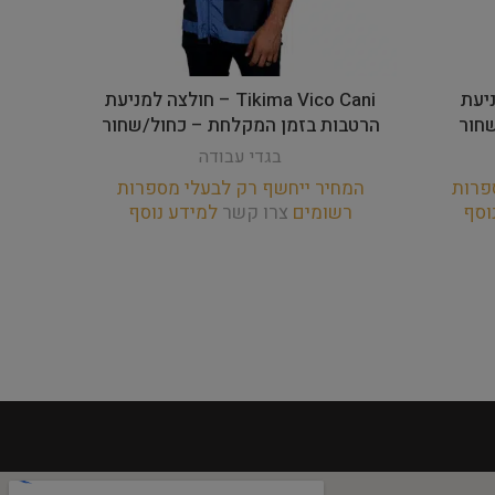
 למניעת
Tikima Vico Cani – חולצה למניעת
חור
הרטבות בזמן המקלחת – כחול/שחור
הרט
בגדי עבודה
פרות
המחיר ייחשף רק לבעלי מספרות
המחי
וסף
רשומים
צרו קשר
למידע נוסף
רש