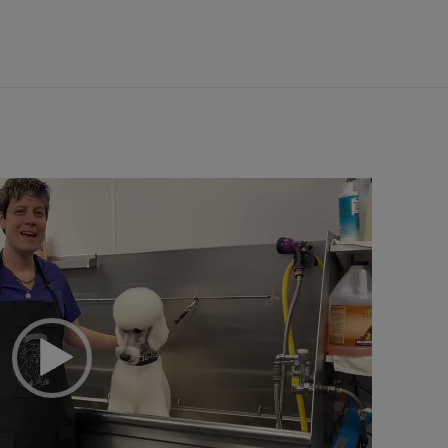
נגן
וידאו