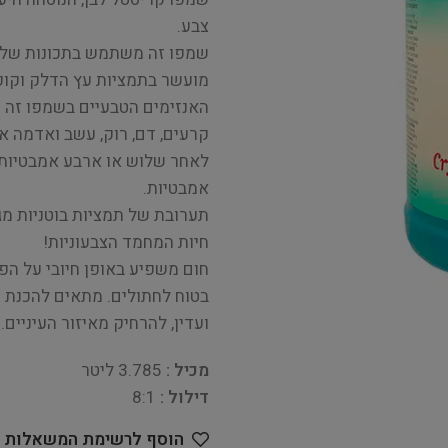
צבע.
שמפו זה משתמש בתכונות של א
מועשר בתמציות עץ הדלק וקוקו
האנזימים הטבעיים בשמפו זה מ
קרעים, דם, רוק, עשב ואדמה א
לאחר שלוש או ארבע אמבטיות. 
אמבטיות.
תערובת של תמציות בוטניות מג
חיות המחמד הצבעוניות!
חום משפיע באופן חיובי על הפע
בטוח לחתולים. מתאים להכנת ס
ועדין, להרחיק מאיזור העיניים.
מכיל :
3.785 ליטר
דילול :
8:1
הוסף לרשימת המשאלות