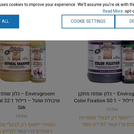
uses cookies to improve your experience. We'll assume you're ok with thi
Read More
opt-o
 ALL
COOKIE SETTINGS
DE
Envirogroom – גלון שמפו מתקן
Envirogroom – גלון 
50 Color Fixation
שיבול
Silk
שמפו
שמפו
 ייחשף רק לבעלי מספרות
מים
צרו קשר
למידע נוסף
המחיר ייחשף רק לבעלי מס
רשומים
צרו קשר
למידע נ