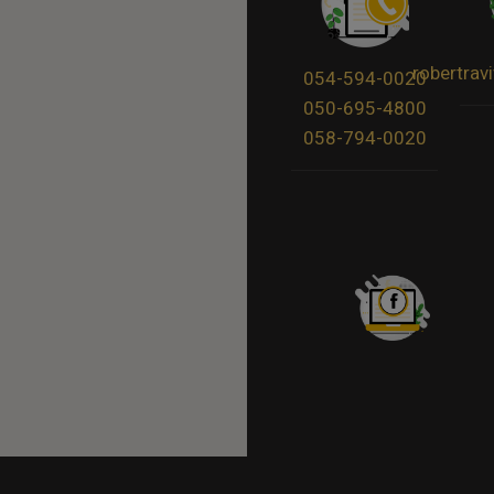
robertra
054-594-0020
050-695-4800
058-794-0020