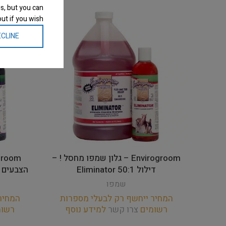
s, but you can
ut if you wish.
CLINE
Envirogroom – גלון שמפו מחסל ! –
דילול 50:1 Eliminator
הצבעים דילול – :1
שמפו
המחיר ייחשף רק לבעלי מספרות
המחיר
רשומים
צרו קשר
למידע נוסף
רשו