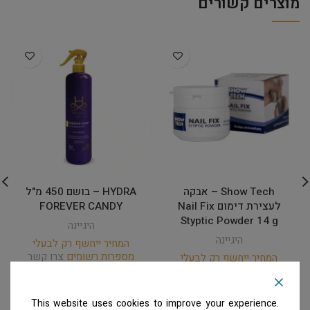
מוצרים קשורים
Show Tech – אבקה
HYDRA – בושם 450 מ"ל
לעצירת דימום Nail Fix
FOREVER CANDY
Styptic Powder 14 g
היגיינה
היגיינה
המחיר ייחשף רק לבעלי
מספרות רשומים
צרו קשר
המחיר ייחשף רק לבעלי
למידע נוסף
מספרות רשומים
צרו קשר
למידע נוסף
This website uses cookies to improve your experience.