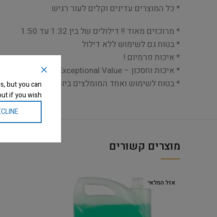
* כל המוצרים עדינים וקלים לעור רגיש
* מרוכזים מאוד !! דילולים של בין 1:32 עד 1:50
* בטוח גם לשימוש ללא דילול
* איכות פרמיום !
* איכות וחסכון – Exceptional Value
* בטוח לשימוש ואחד המומלצים ביותר יחד עם מערכות
s, but you can
ut if you wish.
CLINE
מוצרים קשורים
אזל המלאי