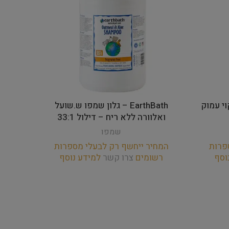
ניקוי עמוק
EarthBath – גלון שמפו ש.שועל
ואלוורה ללא ריח – דילול 33:1
ג’ינג’ר – ד
שמפו
פרות
המחיר ייחשף רק לבעלי מספרות
המחי
וסף
רשומים
צרו קשר
למידע נוסף
רש