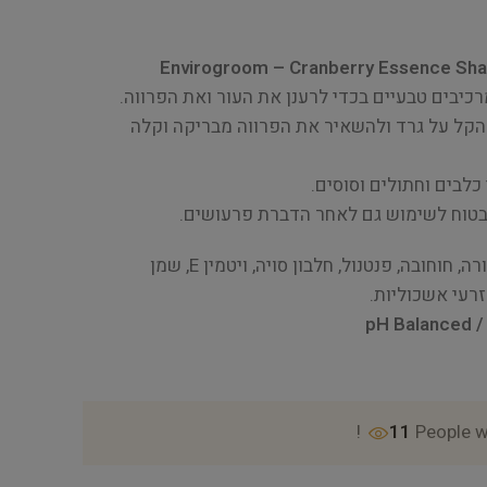
Envirogroom – Cranberry Essence Sh
כיבים טבעיים בכדי לרענן את העור ואת הפרווה.
הקל על גרד ולהשאיר את הפרווה מבריקה וקלה
 כלבים וחתולים וסוסים.
בטוח לשימוש גם לאחר הדברת פרעושים.
מרכיבים: בסיס של צמחים, אלוורה, חוחובה, פנטנול, חלבון סויה, ויטמין E, שמן
רעי אשכוליות.
pH Balanced /
11
People w