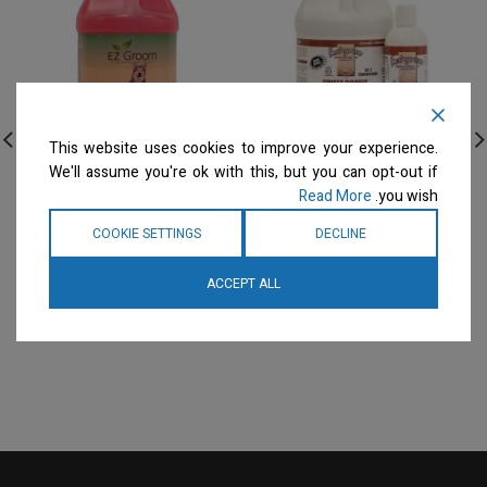
This website uses cookies to improve your experience.
We'll assume you're ok with this, but you can opt-out if
Envirogroom – גלון שמפו
EZ-Groom – גלון שמפו
Read More
you wish.
עוגיה מתוקה – דילול 50:1
לניקוי עמוק אך עדין Holly
Berry
Sweet Cookie
COOKIE SETTINGS
DECLINE
שמפו
שמפו
המחיר ייחשף רק לבעלי
המחיר ייחשף רק לבעלי
ACCEPT ALL
מספרות רשומים
צרו קשר
מספרות רשומים
צרו קשר
למידע נוסף
למידע נוסף