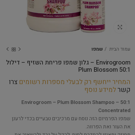
Click to enlarge
עמוד הבית
שמפו
Envirogroom – גלון שמפו פריחת השזיף – דילול
50:1 Plum Blossom
המחיר ייחשף רק לבעלי מספרות רשומים
צרו
קשר
למידע נוסף
Envirogroom – Plum Blossom Shampoo – 50:1
Concentrated
שמפו הפרמיום הזה נוסח עם מרכיבים טבעיים בכדי לרענן
את העור ואת הפרווה.
מחוזק ומאוזן להחדרת לחות, להקל על גרד ולהשאיר את