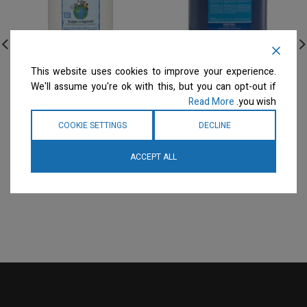
Show Tech – שמפו מגביר
EarthBath – גלון שמפו
This website uses cookies to improve your experience.
צבע – 5 ליטר
מפיג ומרגיע מתחים – דילול
We'll assume you're ok with this, but you can opt-out if
33:1
Read More
you wish.
שמפו
שמפו
המחיר ייחשף רק לבעלי
COOKIE SETTINGS
DECLINE
מספרות רשומים
צרו קשר
המחיר ייחשף רק לבעלי
למידע נוסף
מספרות רשומים
צרו קשר
ACCEPT ALL
למידע נוסף