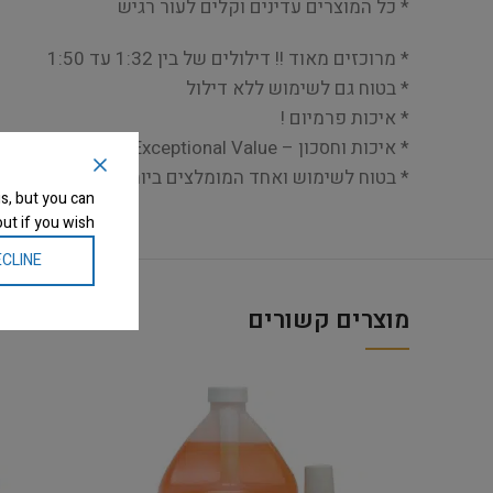
* כל המוצרים עדינים וקלים לעור רגיש
* מרוכזים מאוד !! דילולים של בין 1:32 עד 1:50
* בטוח גם לשימוש ללא דילול
* איכות פרמיום !
* איכות וחסכון – Exceptional Value
* בטוח לשימוש ואחד המומלצים ביותר יחד עם מערכות
s, but you can
ut if you wish.
CLINE
מוצרים קשורים