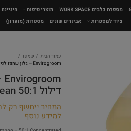
מספרת כלבים WORK SPACE
מוצרי טיפוח
היגיינה
ציוד למספרות
אביזרים שונים
מספרות (מועדון)
עמוד הבית
שמפו
Envirogroom – גלון שמפו לניקוי עדין – דילול 50:1 Gentle Clean
om
דילול 50:1 Gentle Clean
המחיר ייחשף רק לב
למידע נוסף
ampoo – 50:1 Concentrated