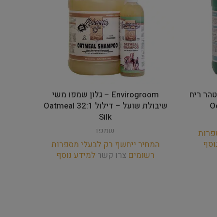
פו מטהר ריח
Envirogroom – גלון שמפו משי
שיבולת שועל – דילול 32:1 Oatmeal
Silk
שמפו
פרות
וסף
המחיר ייחשף רק לבעלי מספרות
המחי
רשומים
צרו קשר
למידע נוסף
רש