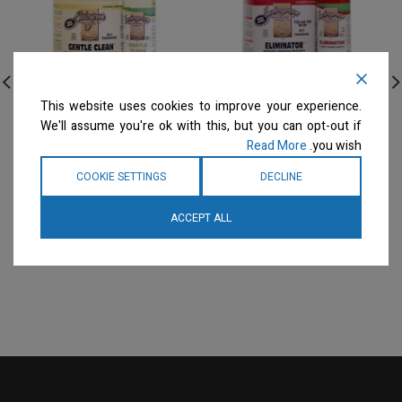
This website uses cookies to improve your experience.
Envirogroom – גלון שמפו
Envirogroom – גלון שמפו
We'll assume you're ok with this, but you can opt-out if
מחסל ! – דילול 50:1
לניקוי עדין – דילול 50:1
Read More
you wish.
Gentle Clean
Eliminator
שמפו
שמפו
COOKIE SETTINGS
DECLINE
המחיר ייחשף רק לבעלי
המחיר ייחשף רק לבעלי
מספרות רשומים
צרו קשר
מספרות רשומים
צרו קשר
ACCEPT ALL
למידע נוסף
למידע נוסף