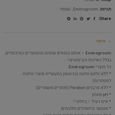
תגיות:
Envirogroom
,
שמפו
Share:
תיאור
Envirogroom
– אנחנו בטוחים שתהנו מהמוצרים האיכותיים,
בגלל האיכות והביצועים !
כל מוצרי
Envirogroom
:
* ללא גלוטן וחיטה (הראשון בתעשיית מוצרי טיפוח
למספרות)
* ללא פרבנים Paraben (חומרים משמרים)
* pH מאוזן
* אינו רעיל – ביולוגי !
* מועשר בויטמינים וחלבונים