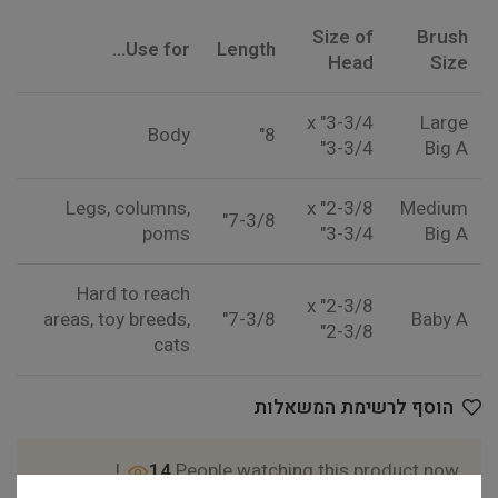
Size of
Brush
Use for…
Length
Head
Size
3-3/4" x
Large
Body
8"
3-3/4"
Big A
Legs, columns,
2-3/8" x
Medium
7-3/8"
poms
3-3/4"
Big A
Hard to reach
2-3/8" x
areas, toy breeds,
7-3/8"
Baby A
2-3/8"
cats
הוסף לרשימת המשאלות
14
People watching this product now!