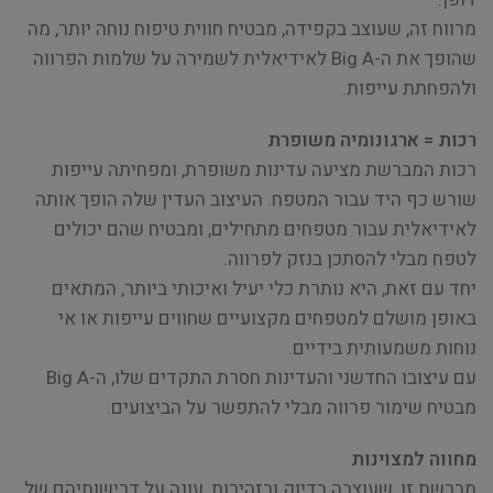
מרווח זה, שעוצב בקפידה, מבטיח חווית טיפוח נוחה יותר, מה
שהופך את ה-Big A לאידיאלית לשמירה על שלמות הפרווה
ולהפחתת עייפות.
רכות = ארגונומיה משופרת
רכות המברשת מציעה עדינות משופרת, ומפחיתה עייפות
שורש כף היד עבור המטפח. העיצוב העדין שלה הופך אותה
לאידיאלית עבור מטפחים מתחילים, ומבטיח שהם יכולים
לטפח מבלי להסתכן בנזק לפרווה.
יחד עם זאת, היא נותרת כלי יעיל ואיכותי ביותר, המתאים
באופן מושלם למטפחים מקצועיים שחווים עייפות או אי
נוחות משמעותית בידיים.
עם עיצובו החדשני והעדינות חסרת התקדים שלו, ה-Big A
מבטיח שימור פרווה מבלי להתפשר על הביצועים.
מחווה למצוינות
מברשת זו, שעוצבה בדיוק ובזהירות, עונה על דרישותיהם של