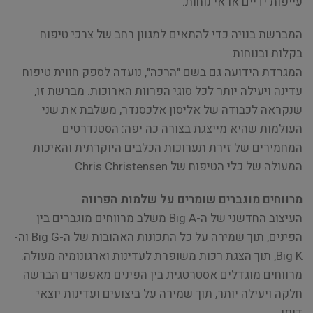
עייפות ידיים או אי נוחות.
המברשת בנויה כדי להתאים למגוון רחב של צרכי טיפוח
בקלות ובנוחות.
המגרדת הידועה גם בשם "הרכה", נועדה לספק חווית טיפוח
עדינה ויעילה יותר לכל סוגי הפרוות הארוכות. מברשת זו,
שנקראה לכבודה של אליסון אלכסנדר, משלבת את שני
העולמות שהיא מייצגת בצורה כה יפה: הסטנדרטים
המחמירים של זירת תערוכות הכלבים היוקרתית והאיכות
המעולה של כלי הטיפוח של Chris Christensen.
מרווחים מוגברים שומרים על שלמות הפרווה
העיצוב החדשני של ה-Big A משלב מרווחים מוגברים בין
הפינים, תוך שמירה על כל התכונות האהובות של ה-Big G וה-
Big K, תוך הצגת רכות משופרת לעדינות וארגונומיה מעולה.
מרווחים מוגדלים אסטרטגית בין הפינים מאפשרים הברשה
חלקה ויעילה יותר, תוך שמירה על ביצועים ועדינות יוצאי
דופן.